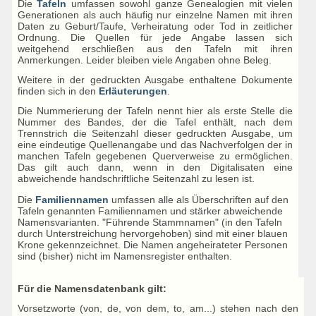
Die
Tafeln
umfassen sowohl ganze Genealogien mit vielen
Generationen als auch häufig nur einzelne Namen mit ihren
Daten zu Geburt/Taufe, Verheiratung oder Tod in zeitlicher
Ordnung. Die Quellen für jede Angabe lassen sich
weitgehend erschließen aus den Tafeln mit ihren
Anmerkungen. Leider bleiben viele Angaben ohne Beleg.
Weitere in der gedruckten Ausgabe enthaltene Dokumente
finden sich in den
Erläuterungen
.
Die Nummerierung der Tafeln nennt hier als erste Stelle die
Nummer des Bandes, der die Tafel enthält, nach dem
Trennstrich die Seitenzahl dieser gedruckten Ausgabe, um
eine eindeutige Quellenangabe und das Nachverfolgen der in
manchen Tafeln gegebenen Querverweise zu ermöglichen.
Das gilt auch dann, wenn in den Digitalisaten eine
abweichende handschriftliche Seitenzahl zu lesen ist.
Die
Familiennamen
umfassen alle als Überschriften auf den
Tafeln genannten Familiennamen und stärker abweichende
Namensvarianten. "Führende Stammnamen" (in den Tafeln
durch Unterstreichung hervorgehoben) sind mit einer blauen
Krone gekennzeichnet. Die Namen angeheirateter Personen
sind (bisher) nicht im Namensregister enthalten.
Für die Namensdatenbank gilt:
Vorsetzworte (von, de, von dem, to, am...) stehen nach den