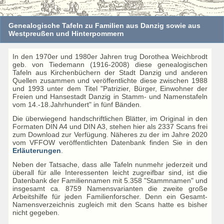
Genealogische Tafeln zu Familien aus Danzig sowie aus
Westpreußen und Hinterpommern
In den 1970er und 1980er Jahren trug Dorothea Weichbrodt
geb. von Tiedemann (1916-2008) diese genealogischen
Tafeln aus Kirchenbüchern der Stadt Danzig und anderen
Quellen zusammen und veröffentlichte diese zwischen 1988
und 1993 unter dem Titel "Patrizier, Bürger, Einwohner der
Freien und Hansestadt Danzig in Stamm- und Namenstafeln
vom 14.-18.Jahrhundert" in fünf Bänden.
Die überwiegend handschriftlichen Blätter, im Original in den
Formaten DIN A4 und DIN A3, stehen hier als 2337 Scans frei
zum Download zur Verfügung. Näheres zu der im Jahre 2020
vom VFFOW veröffentlichten Datenbank finden Sie in den
Erläuterungen
.
Neben der Tatsache, dass alle Tafeln nunmehr jederzeit und
überall für alle Interessenten leicht zugreifbar sind, ist die
Datenbank der Familiennamen mit 5.358 "Stammnamen" und
insgesamt ca. 8759 Namensvarianten die zweite große
Arbeitshilfe für jeden Familienforscher. Denn ein Gesamt-
Namensverzeichnis zugleich mit den Scans hatte es bisher
nicht gegeben.